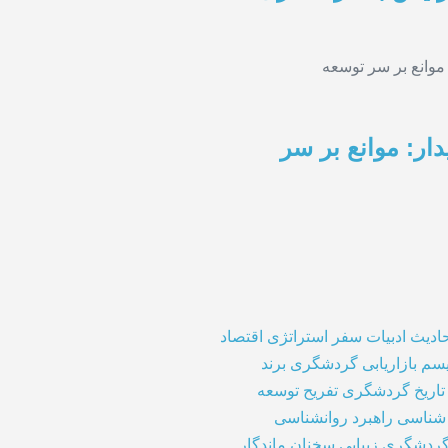
ار: موانع بر سر
ادیث
ادبیات سفر
استراتژی
اقتصاد
یسم
بازاریابی گردشگری
برند
تاریخ گردشگری
تفریح
توسعه
شناسی
راهبرد
روانشناسی
 گردشگری
زیبایی
سخنان ماندگار