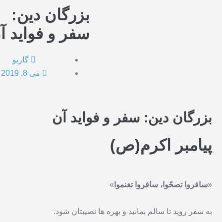
بزرگان دین:
سفر و فواید آ
گاریو
می 8, 2019
بزرگان دین: سفر و فواید آن
پیامبر اکرم(ص)
«
سافروا تصحّوا، سافروا تغنموا
»
به سفر روید تا سالم بمانید و بهره ها نصیبتان شود.