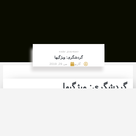
دسته‌بندی نشده
گردشگری: ویژگیها
گاریو
می 29, 2019
گردشگری: ویژگیها
۵- صنعت گردشگری فصلی است
اکثر جاذبه های طبیعی همچون سواحل، کوهستانها، بیابانها و
غیره در فصل های خاصی از سال توجه گردشگران را جلب
میکنند. حتی دیدن ابنیه برای گردشگران مستلزم برنامه