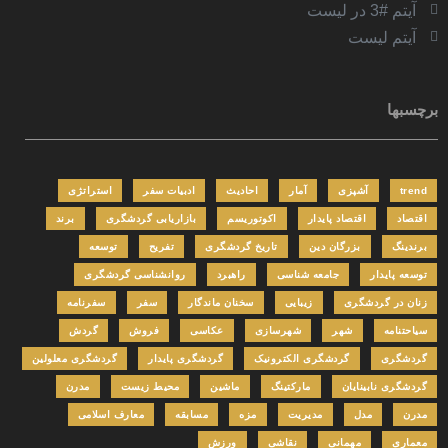
آیتم #3 در لیست
آیتم لیست
برچسبها
trend
آشپزی
آمار
احادیث
ادبیات سفر
استراتژی
اقتصاد
اقتصاد پایدار
اکوتوریسم
بازاریابی گردشگری
برند
برندینگ
بزرگان دین
تاریخ گردشگری
تفریح
توسعه
توسعه پایدار
جامعه شناسی
راهبرد
روانشناسی گردشگری
زنان در گردشگری
زیبایی
سخنان ماندگار
سفر
سفرنامه
سیاحتنامه
شهر
شهرسازی
عکاسی
فروش
گردش
گردشگری
گردشگری الکترونیک
گردشگری پایدار
گردشگری معلولین
گردشگری نابینایان
مارکتینگ
ماشین
محیط زیست
مدرن
مدرن
مدل
مدیریت
مزه
مسابقه
معارف اسلامی
معماری
مهمانی
نقاشی
ورزش