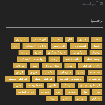
آیتم لیست
برچسبها
trend
آشپزی
آمار
احادیث
ادبیات سفر
استراتژی
اقتصاد
اقتصاد پایدار
اکوتوریسم
بازاریابی گردشگری
برند
برندینگ
بزرگان دین
تاریخ گردشگری
تفریح
توسعه
توسعه پایدار
جامعه شناسی
راهبرد
روانشناسی گردشگری
زنان در گردشگری
زیبایی
سخنان ماندگار
سفر
سفرنامه
سیاحتنامه
شهر
شهرسازی
عکاسی
فروش
گردش
گردشگری
گردشگری الکترونیک
گردشگری پایدار
گردشگری معلولین
گردشگری نابینایان
مارکتینگ
ماشین
محیط زیست
مدرن
مدرن
مدل
مدیریت
مزه
مسابقه
معارف اسلامی
معماری
مهمانی
نقاشی
ورزش