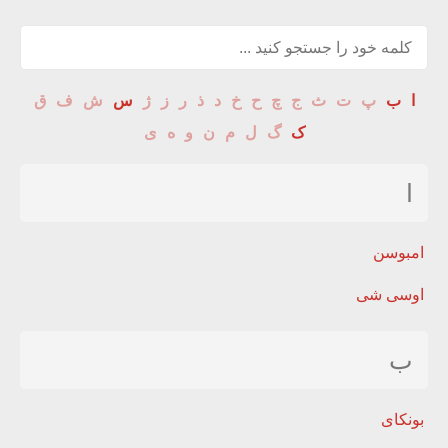
ا
ب
پ
ت
ث
ج
چ
ح
خ
د
ذ
ر
ز
ژ
س
ش
ف
ق
ک
گ
ل
م
ن
و
ه
ی
ا
امبوسن
اوسی شی
ب
بونکای