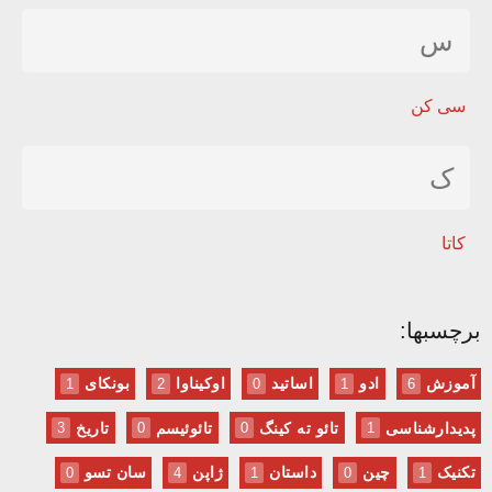
س
سی کن
ک
کاتا
برچسبها:
آموزش
ادو
اساتید
اوکیناوا
بونکای
1
2
0
1
6
پدیدارشناسی
تائو ته کینگ
تائوئیسم
تاریخ
3
0
0
1
تکنیک
چین
داستان
ژاپن
سان تسو
0
4
1
0
1