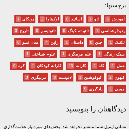
برچسبها:
آموزش
ادو
اساتید
اوکیناوا
بونکای
1
2
0
1
6
پدیدارشناسی
تائو ته کینگ
تائوئیسم
تاریخ
3
0
0
1
تکنیک
چین
داستان
ژاپن
سان تسو
0
4
1
0
1
سبک زندگی
علم مربیگری
علوم شناختی
1
1
1
عمل
کاتا
کاراته
کاراته کودکان
کره
0
1
13
2
1
کیهون
کیوکوشین
لائوتسه
مربیگری
3
0
1
2
میجی
یادگیری
5
1
دیدگاهتان را بنویسید
نشانی ایمیل شما منتشر نخواهد شد.
بخش‌های موردنیاز علامت‌گذاری