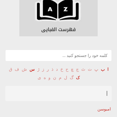
فهرست الفبایی
ا
ب
پ
ت
ث
ج
چ
ح
خ
د
ذ
ر
ز
ژ
س
ش
ف
ق
ک
گ
ل
م
ن
و
ه
ی
ا
امبوسن