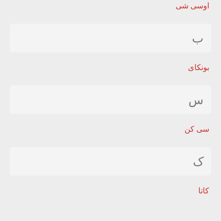
اوسی شی
ب
بونکای
س
سی کن
ک
کاتا